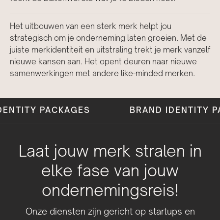
Het uitbouwen van een sterk merk helpt jou
strategisch om je onderneming laten groeien. Met de
juiste merkidentiteit en uitstraling trekt je merk vanzelf
nieuwe kansen aan. Het opent deuren naar nieuwe
samenwerkingen met andere like-minded merken.
 PACKAGES
DENTITY PACKAGES
BRAND IDENTITY PACKAGE
BRAND IDENTITY 
Laat jouw merk stralen in
elke fase van jouw
ondernemingsreis!
Onze diensten zijn gericht op startups en