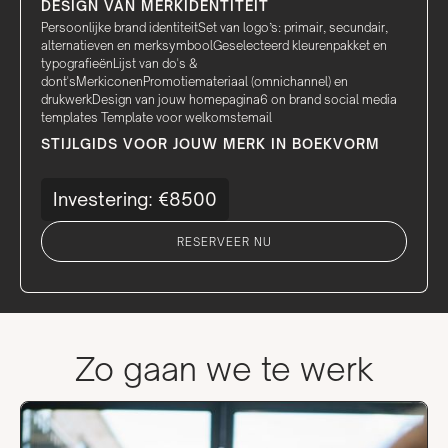
DESIGN VAN MERKIDENTITEIT
Persoonlijke brand identiteitSet van logo’s: primair, secundair,
alternatieven en merksymboolGeselecteerd kleurenpakket en
typografieënLijst van do's &
dont'sMerkiconenPromotiemateriaal (omnichannel) en
drukwerkDesign van jouw homepagina6 on brand social media
templates Template voor welkomstemail
STIJLGIDS VOOR JOUW MERK IN BOEKVORM
Investering: €8500
RESERVEER NU
Zo gaan we te werk