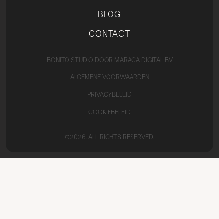
BLOG
CONTACT
BONITO STUDIO DOOR MARACA DIGITAL BV
ALGEMENE VOORWAARDEN
PRIVACYBELEID
COOKIEBELEID
©2026. ALL RIGHTS RESERVED.